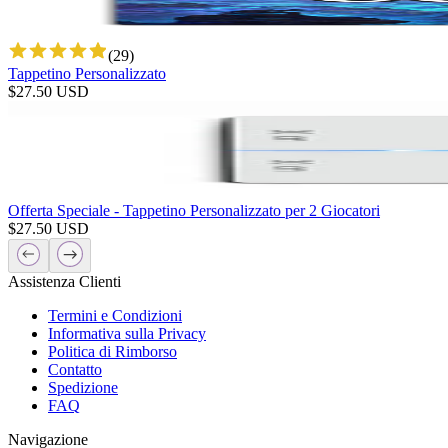
(
29
)
Tappetino Personalizzato
$
27.50
USD
Offerta Speciale - Tappetino Personalizzato per 2 Giocatori
$
27.50
USD
Assistenza Clienti
Termini e Condizioni
Informativa sulla Privacy
Politica di Rimborso
Contatto
Spedizione
FAQ
Navigazione