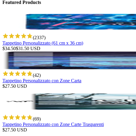
Featured Products
(
2337
)
Tappetino Personalizzato (61 cm x 36 cm)
$
34.50
$
31.50
USD
(
42
)
Tappetino Personalizzato con Zone Carta
$
27.50
USD
(
69
)
Tappetino Personalizzato con Zone Carte Trasparenti
$
27.50
USD