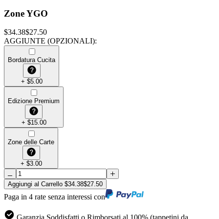
Zone YGO
$
34.38
$
27.50
AGGIUNTE (OPZIONALI)
:
Bordatura Cucita
+
$
5.00
Edizione Premium
+
$
15.00
Zone delle Carte
+
$
3.00
Aggiungi al Carrello
$
34.38
$
27.50
Paga in 4 rate senza interessi con
Garanzia Soddisfatti o Rimborsati al 100% (tappetini da