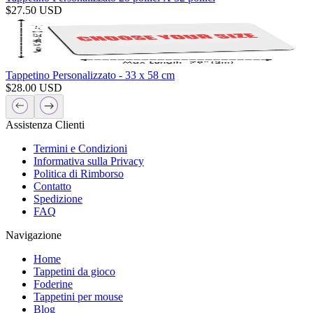
$
27.50
USD
Tappetino Personalizzato - 33 x 58 cm
$
28.00
USD
Assistenza Clienti
Termini e Condizioni
Informativa sulla Privacy
Politica di Rimborso
Contatto
Spedizione
FAQ
Navigazione
Home
Tappetini da gioco
Foderine
Tappetini per mouse
Blog