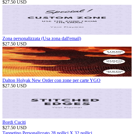
$
27.50
USD
Zona personalizzata (Usa zona dall'email)
$
27.50
USD
Dalton Holyak New Order con zone per carte YGO
$
27.50
USD
Bordi Cuciti
$
27.50
USD
Tappetino Personalizzato 28 pollici X 32 pollici