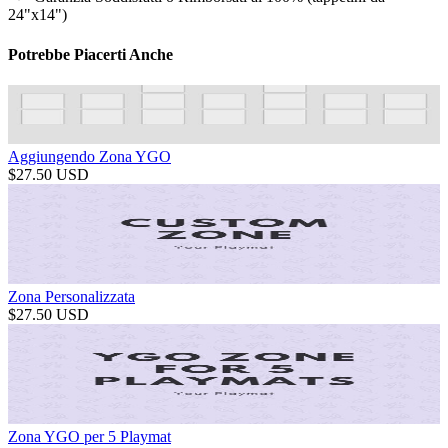
24"x14")
Potrebbe Piacerti Anche
Aggiungendo Zona YGO
$
27.50
USD
Zona Personalizzata
$
27.50
USD
Zona YGO per 5 Playmat