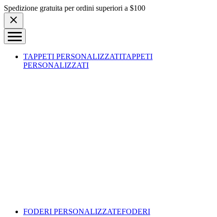
Skip to content
Spedizione gratuita per ordini superiori a $100
TAPPETI PERSONALIZZATI
TAPPETI
PERSONALIZZATI
FODERI PERSONALIZZATE
FODERI