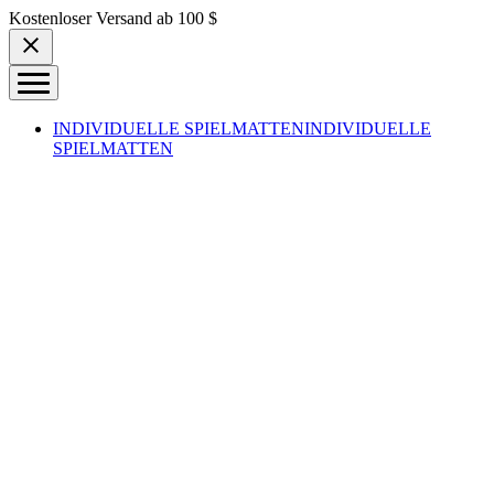
Skip to content
Kostenloser Versand ab 100 $
INDIVIDUELLE SPIELMATTEN
INDIVIDUELLE
SPIELMATTEN