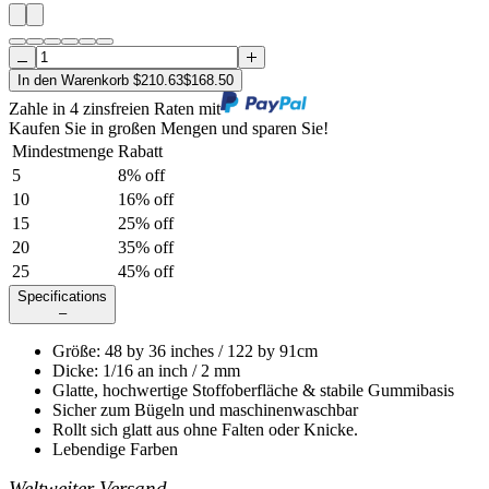
In den Warenkorb
$
210.63
$
168.50
Zahle in 4 zinsfreien Raten mit
Kaufen Sie in großen Mengen und sparen Sie!
Mindestmenge
Rabatt
5
8
% off
10
16
% off
15
25
% off
20
35
% off
25
45
% off
Specifications
–
Größe
:
48
by
36
inches /
122
by
91
cm
Dicke
:
1/16 an inch / 2 mm
Glatte, hochwertige Stoffoberfläche & stabile Gummibasis
Sicher zum Bügeln und maschinenwaschbar
Rollt sich glatt aus ohne Falten oder Knicke.
Lebendige Farben
Weltweiter Versand