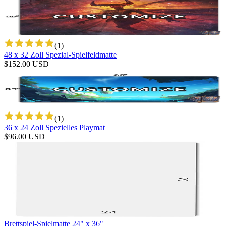
(
1
)
48 x 32 Zoll Spezial-Spielfeldmatte
$
152.00
USD
(
1
)
36 x 24 Zoll Spezielles Playmat
$
96.00
USD
Brettspiel-Spielmatte 24" x 36"