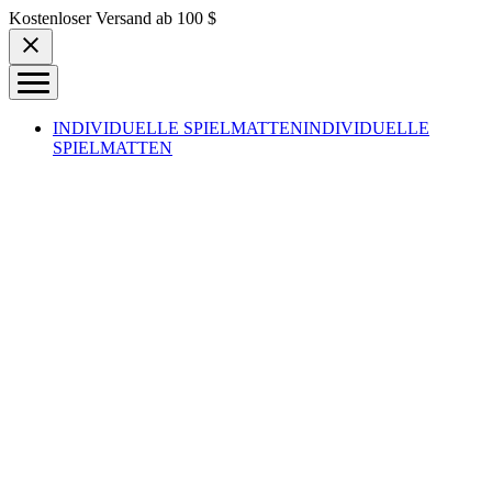
Skip to content
Kostenloser Versand ab 100 $
INDIVIDUELLE SPIELMATTEN
INDIVIDUELLE
SPIELMATTEN