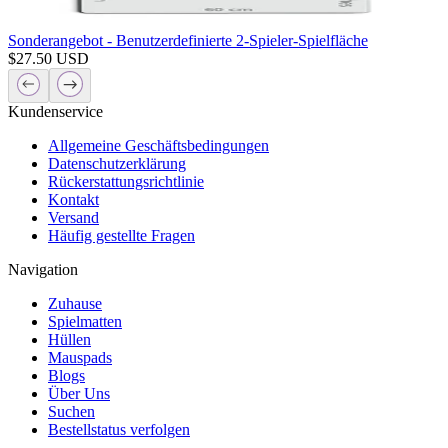
Sonderangebot - Benutzerdefinierte 2-Spieler-Spielfläche
$
27.50
USD
Kundenservice
Allgemeine Geschäftsbedingungen
Datenschutzerklärung
Rückerstattungsrichtlinie
Kontakt
Versand
Häufig gestellte Fragen
Navigation
Zuhause
Spielmatten
Hüllen
Mauspads
Blogs
Über Uns
Suchen
Bestellstatus verfolgen