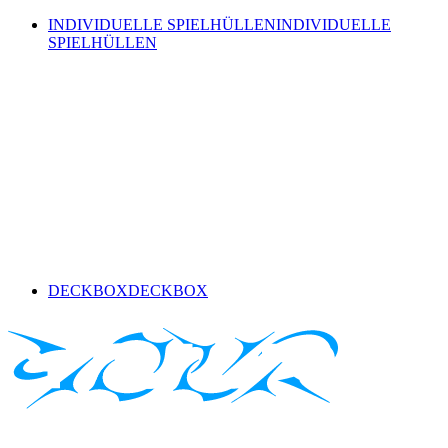
INDIVIDUELLE SPIELHÜLLEN
INDIVIDUELLE
SPIELHÜLLEN
DECKBOX
DECKBOX