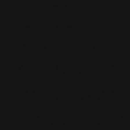
Wie wähle ich die Größe meines Mauspads aus?
+
Kann ich mein Mauspad waschen?
+
Ist die Druckqualität hochauflösend?
+
Werden die Farben meines Mauspads mit der Zeit
verblassen?
+
Sind die Kanten des Mauspads umsäumt, um ein
Ausfransen zu verhindern?
+
Hat die Mousepad eine Gummirückseite, um sie
an Ort und Stelle zu halten?