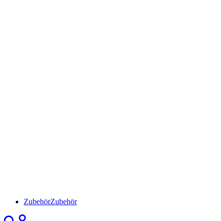
Zubehör
Zubehör