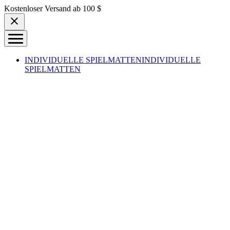
Skip to content
Kostenloser Versand ab 100 $
INDIVIDUELLE SPIELMATTEN
INDIVIDUELLE
SPIELMATTEN