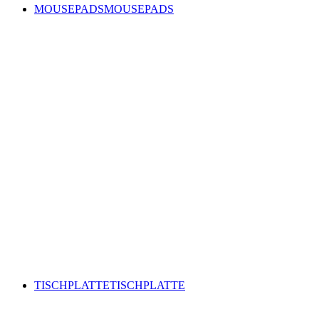
MOUSEPADS
MOUSEPADS
TISCHPLATTE
TISCHPLATTE