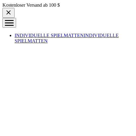
Skip to content
Kostenloser Versand ab 100 $
INDIVIDUELLE SPIELMATTEN
INDIVIDUELLE
SPIELMATTEN