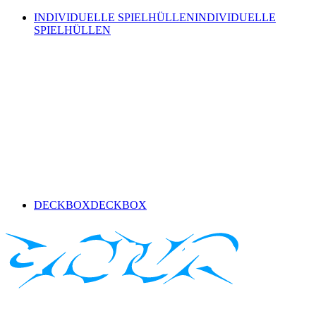
INDIVIDUELLE SPIELHÜLLEN
INDIVIDUELLE
SPIELHÜLLEN
DECKBOX
DECKBOX