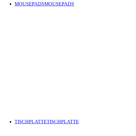
MOUSEPADS
MOUSEPADS
TISCHPLATTE
TISCHPLATTE