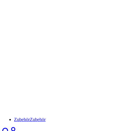
Zubehör
Zubehör