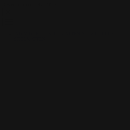
Skip to content
Kostenloser Versand ab 100 $
INDIVIDUELLE SPIELMATTEN
INDIVIDUELLE
SPIELMATTEN