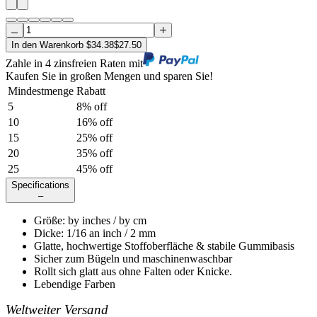
In den Warenkorb
$
34.38
$
27.50
Zahle in 4 zinsfreien Raten mit
Kaufen Sie in großen Mengen und sparen Sie!
Mindestmenge
Rabatt
5
8
% off
10
16
% off
15
25
% off
20
35
% off
25
45
% off
Specifications
–
Größe
:
by
inches /
by
cm
Dicke
:
1/16 an inch / 2 mm
Glatte, hochwertige Stoffoberfläche & stabile Gummibasis
Sicher zum Bügeln und maschinenwaschbar
Rollt sich glatt aus ohne Falten oder Knicke.
Lebendige Farben
Weltweiter Versand