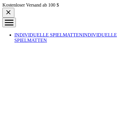
Skip to content
Kostenloser Versand ab 100 $
INDIVIDUELLE SPIELMATTEN
INDIVIDUELLE
SPIELMATTEN