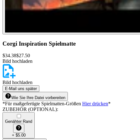
Corgi Inspiration Spielmatte
$
34.38
$
27.50
Bild hochladen
Bild hochladen
E-Mail uns später
Wie Sie Ihre Datei vorbereiten
*
Für maßgefertigte Spielmatten-Größen
Hier drücken
*
ZUBEHÖR (OPTIONAL)
:
Genähter Rand
+
$
5.00