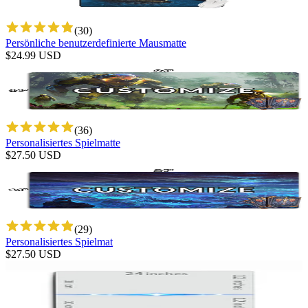
(
30
)
Persönliche benutzerdefinierte Mausmatte
$
24.99
USD
(
36
)
Personalisiertes Spielmatte
$
27.50
USD
(
29
)
Personalisiertes Spielmat
$
27.50
USD