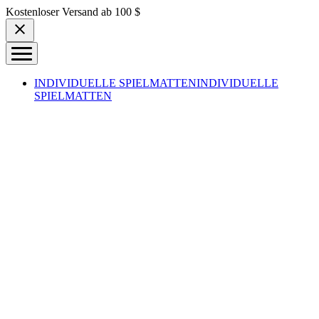
Skip to content
Kostenloser Versand ab 100 $
INDIVIDUELLE SPIELMATTEN
INDIVIDUELLE
SPIELMATTEN