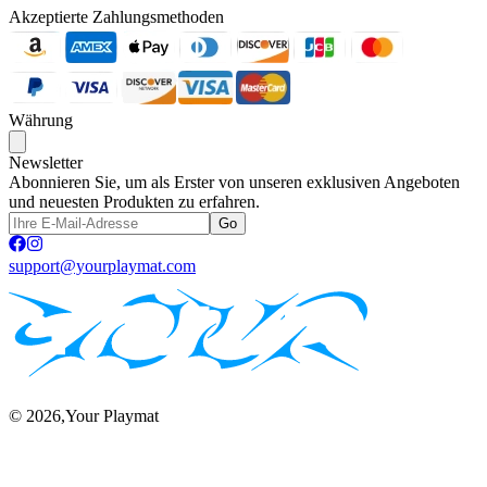
Akzeptierte Zahlungsmethoden
Währung
Newsletter
Abonnieren Sie, um als Erster von unseren exklusiven Angeboten
und neuesten Produkten zu erfahren.
Go
support@yourplaymat.com
©
2026
,Your Playmat