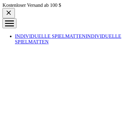
Skip to content
Kostenloser Versand ab 100 $
INDIVIDUELLE SPIELMATTEN
INDIVIDUELLE
SPIELMATTEN