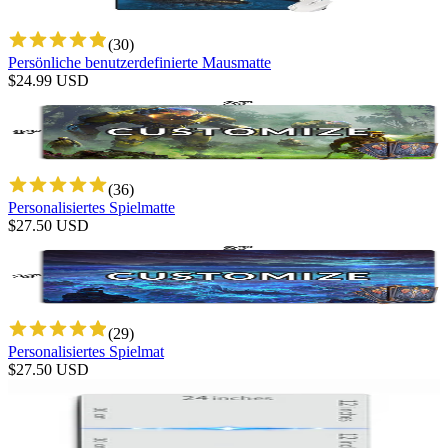
(
30
)
Persönliche benutzerdefinierte Mausmatte
$
24.99
USD
(
36
)
Personalisiertes Spielmatte
$
27.50
USD
(
29
)
Personalisiertes Spielmat
$
27.50
USD