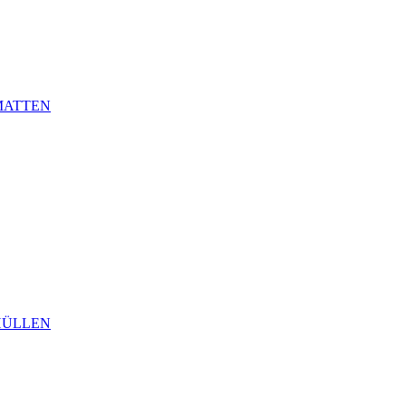
MATTEN
HÜLLEN