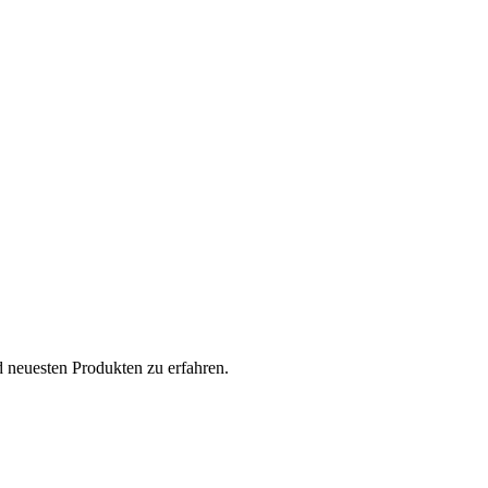
 neuesten Produkten zu erfahren.