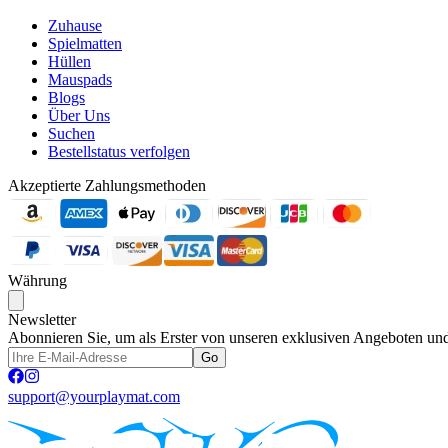
Zuhause
Spielmatten
Hüllen
Mauspads
Blogs
Über Uns
Suchen
Bestellstatus verfolgen
Akzeptierte Zahlungsmethoden
Währung
Newsletter
Abonnieren Sie, um als Erster von unseren exklusiven Angeboten und
Go
support@yourplaymat.com