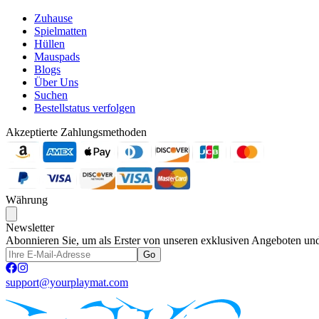
Zuhause
Spielmatten
Hüllen
Mauspads
Blogs
Über Uns
Suchen
Bestellstatus verfolgen
Akzeptierte Zahlungsmethoden
Währung
Newsletter
Abonnieren Sie, um als Erster von unseren exklusiven Angeboten und
Go
support@yourplaymat.com