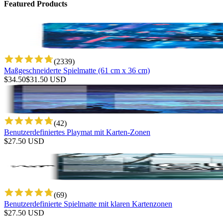
Featured Products
(
2339
)
Maßgeschneiderte Spielmatte (61 cm x 36 cm)
$
34.50
$
31.50
USD
(
42
)
Benutzerdefiniertes Playmat mit Karten-Zonen
$
27.50
USD
(
69
)
Benutzerdefinierte Spielmatte mit klaren Kartenzonen
$
27.50
USD