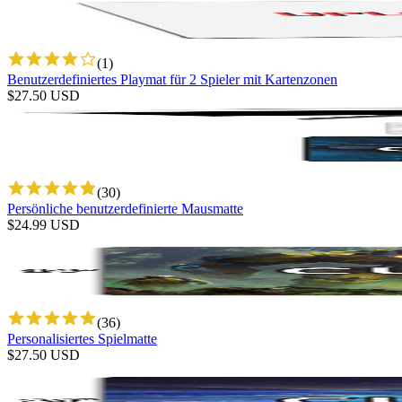
(
1
)
Benutzerdefiniertes Playmat für 2 Spieler mit Kartenzonen
$
27.50
USD
(
30
)
Persönliche benutzerdefinierte Mausmatte
$
24.99
USD
(
36
)
Personalisiertes Spielmatte
$
27.50
USD