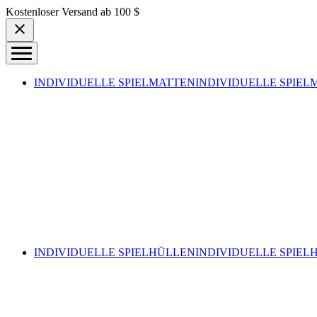
Skip to content
Kostenloser Versand ab 100 $
INDIVIDUELLE SPIELMATTEN
INDIVIDUELLE SPIEL
INDIVIDUELLE SPIELHÜLLEN
INDIVIDUELLE SPIEL