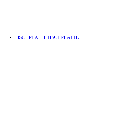
TISCHPLATTE
TISCHPLATTE