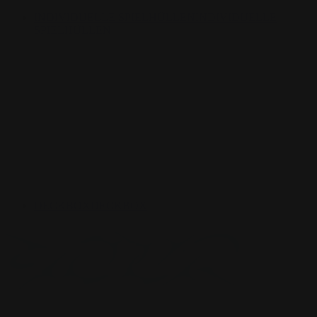
INDIVIDUELLE SPIELHÜLLEN
INDIVIDUELLE
SPIELHÜLLEN
DECKBOX
DECKBOX