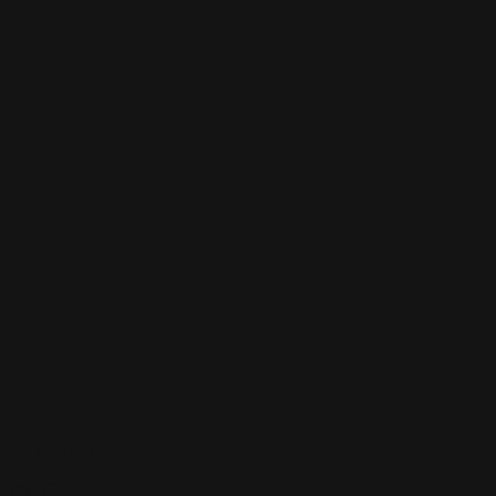
Zubehör
Zubehör