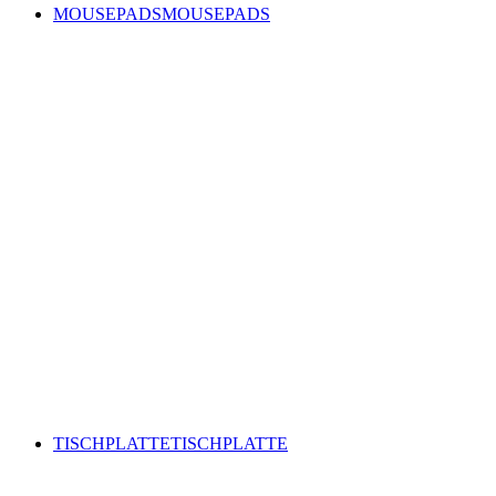
MOUSEPADS
MOUSEPADS
TISCHPLATTE
TISCHPLATTE