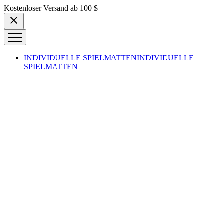
Skip to content
Kostenloser Versand ab 100 $
INDIVIDUELLE SPIELMATTEN
INDIVIDUELLE
SPIELMATTEN