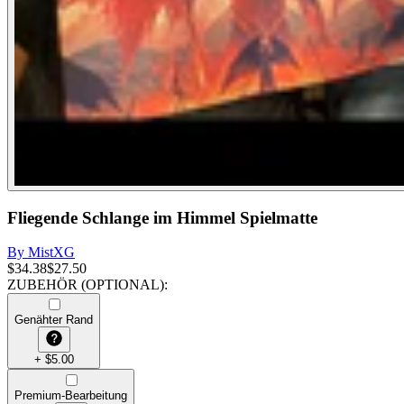
Fliegende Schlange im Himmel Spielmatte
By
MistXG
$
34.38
$
27.50
ZUBEHÖR (OPTIONAL)
:
Genähter Rand
+
$
5.00
Premium-Bearbeitung