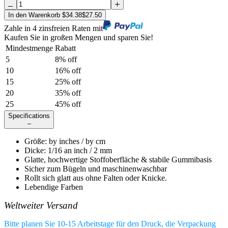
In den Warenkorb
$
34.38
$
27.50
Zahle in 4 zinsfreien Raten mit
Kaufen Sie in großen Mengen und sparen Sie!
Mindestmenge
Rabatt
5
8
% off
10
16
% off
15
25
% off
20
35
% off
25
45
% off
Specifications
–
Größe
:
by
inches /
by
cm
Dicke
:
1/16 an inch / 2 mm
Glatte, hochwertige Stoffoberfläche & stabile Gummibasis
Sicher zum Bügeln und maschinenwaschbar
Rollt sich glatt aus ohne Falten oder Knicke.
Lebendige Farben
Weltweiter Versand
Bitte planen Sie 10-15 Arbeitstage für den Druck, die Verpackung