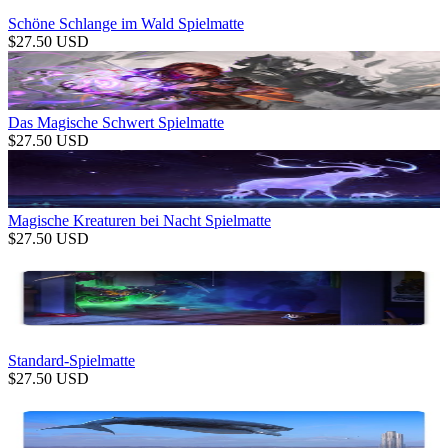
Schöne Schlange im Wald Spielmatte
$
27.50
USD
Das Magische Schwert Spielmatte
$
27.50
USD
Magische Kreaturen bei Nacht Spielmatte
$
27.50
USD
Standard-Spielmatte
$
27.50
USD