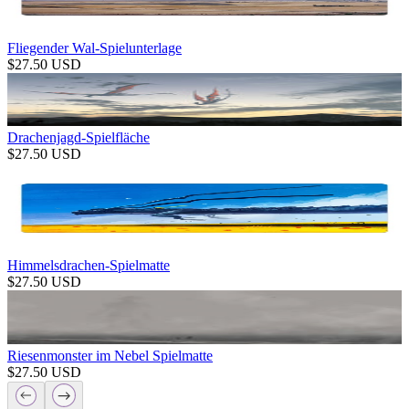
Fliegender Wal-Spielunterlage
$
27.50
USD
Drachenjagd-Spielfläche
$
27.50
USD
Himmelsdrachen-Spielmatte
$
27.50
USD
Riesenmonster im Nebel Spielmatte
$
27.50
USD