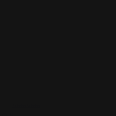
Zubehör
Zubehör