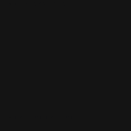
MOUSEPADS
MOUSEPADS
TISCHPLATTE
TISCHPLATTE