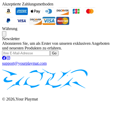
Akzeptierte Zahlungsmethoden
Währung
Newsletter
Abonnieren Sie, um als Erster von unseren exklusiven Angeboten
und neuesten Produkten zu erfahren.
Go
support@yourplaymat.com
©
2026
,Your Playmat