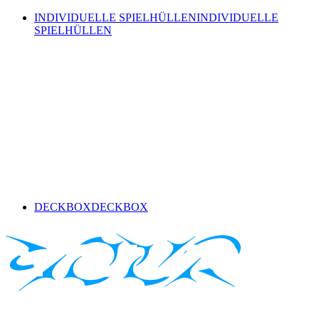
INDIVIDUELLE SPIELHÜLLEN
INDIVIDUELLE
SPIELHÜLLEN
DECKBOX
DECKBOX