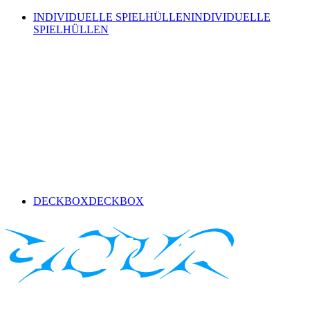
INDIVIDUELLE SPIELHÜLLEN
INDIVIDUELLE
SPIELHÜLLEN
DECKBOX
DECKBOX