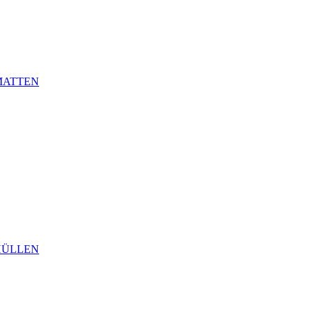
MATTEN
HÜLLEN