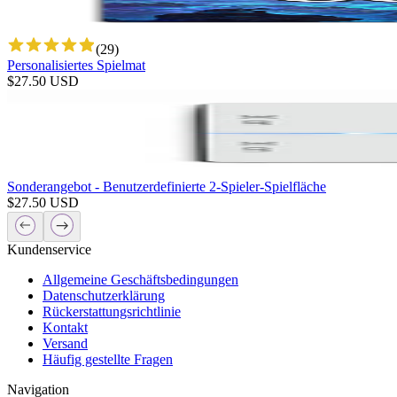
(
29
)
Personalisiertes Spielmat
$
27.50
USD
Sonderangebot - Benutzerdefinierte 2-Spieler-Spielfläche
$
27.50
USD
Kundenservice
Allgemeine Geschäftsbedingungen
Datenschutzerklärung
Rückerstattungsrichtlinie
Kontakt
Versand
Häufig gestellte Fragen
Navigation