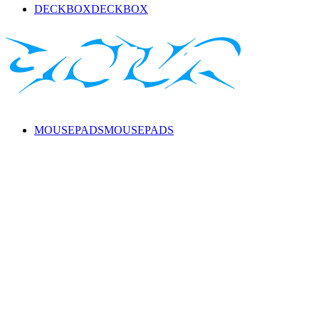
DECKBOX
DECKBOX
MOUSEPADS
MOUSEPADS