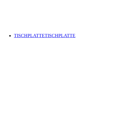
TISCHPLATTE
TISCHPLATTE