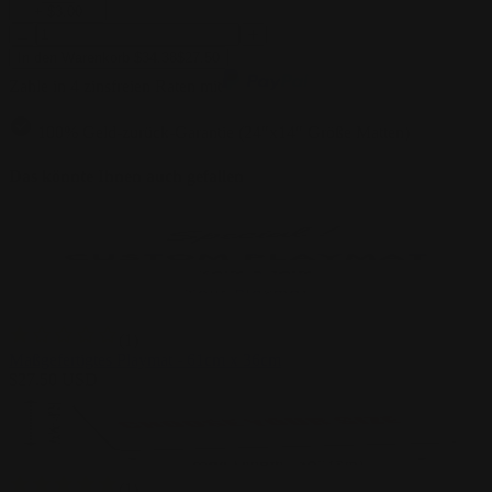
+
$
3.00
In den Warenkorb
$
34.38
$
27.50
Zahle in 4 zinsfreien Raten mit
100% Geld-zurück-Garantie (24″x14″ Größe Matten)
Das könnte Ihnen auch gefallen
(
1
)
Maßgefertigtes Playmat - 61cm x 36cm
$
27.50
USD
(
1
)