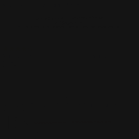
Spezielles 14 x 34,4 Zoll großes Spielmatte
$
27.50
USD
(
1
)
Maßangefertigtes Playmat - 61cm x 35,5cm - Klare umsäumte
Kanten
$
27.50
USD
Bestellung #10842 auf ein Zwei-Spieler-Playmat upgraden
$
27.50
USD