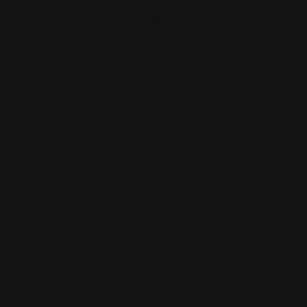
Währung
Newsletter
Abonnieren Sie, um als Erster von unseren exklusiven Angeboten
und neuesten Produkten zu erfahren.
Go
support@yourplaymat.com
©
2026
,Your Playmat