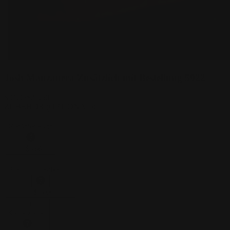
Josh Manzanera Zusätzlich mit Bestellung 5922
$
34.38
$
27.50
ZUBEHÖR (OPTIONAL)
:
Genähter Rand
+
$
5.00
Premium-Bearbeitung
+
$
15.00
Kartenzonen