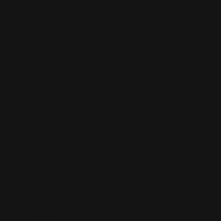
$
27.50
USD
Kundenservice
Allgemeine Geschäftsbedingungen
Datenschutzerklärung
Rückerstattungsrichtlinie
Kontakt
Versand
Häufig gestellte Fragen
Navigation
Zuhause
Spielmatten
Hüllen
Mauspads
Blogs
Über Uns
Suchen
Bestellstatus verfolgen
Akzeptierte Zahlungsmethoden