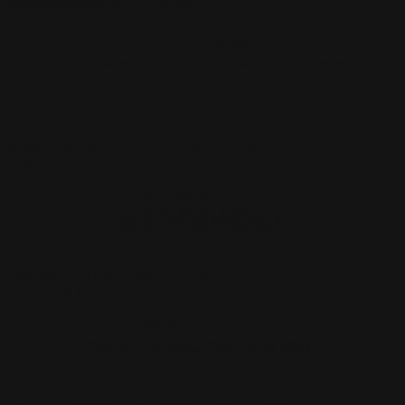
Sonderbestellung für 7 Playmats
$
27.50
USD
(
1
)
Maßgeschneiderte Spielmatte - 48 x 24 Zoll
$
120.00
USD
Spezielles Playmat - 116cm x 56cm
$
27.50
USD
Spezielles individuelles Playmat | 81 cm x 35 cm