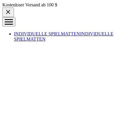
Skip to content
Kostenloser Versand ab 100 $
INDIVIDUELLE SPIELMATTEN
INDIVIDUELLE
SPIELMATTEN