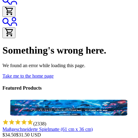
Something's wrong here.
We found an error while loading this page.
Take me to the home page
Featured Products
(
2338
)
Maßgeschneiderte Spielmatte (61 cm x 36 cm)
$
34.50
$
31.50
USD