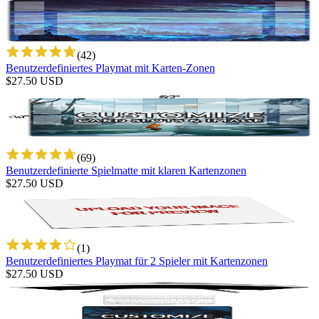
(
42
)
Benutzerdefiniertes Playmat mit Karten-Zonen
$
27.50
USD
(
69
)
Benutzerdefinierte Spielmatte mit klaren Kartenzonen
$
27.50
USD
(
1
)
Benutzerdefiniertes Playmat für 2 Spieler mit Kartenzonen
$
27.50
USD