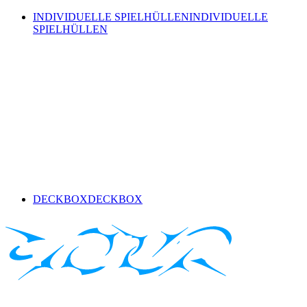
INDIVIDUELLE SPIELHÜLLEN
INDIVIDUELLE
SPIELHÜLLEN
DECKBOX
DECKBOX