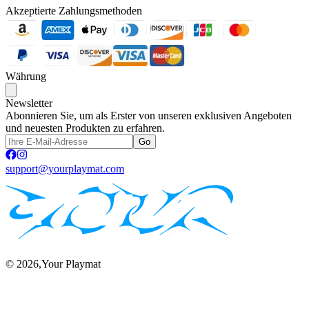
Akzeptierte Zahlungsmethoden
Währung
Newsletter
Abonnieren Sie, um als Erster von unseren exklusiven Angeboten
und neuesten Produkten zu erfahren.
Go
support@yourplaymat.com
©
2026
,Your Playmat