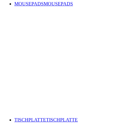
MOUSEPADS
MOUSEPADS
TISCHPLATTE
TISCHPLATTE