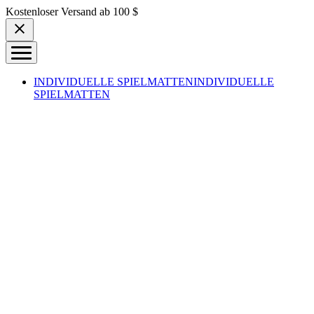
Skip to content
Kostenloser Versand ab 100 $
INDIVIDUELLE SPIELMATTEN
INDIVIDUELLE
SPIELMATTEN