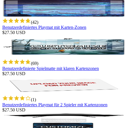
(
42
)
Benutzerdefiniertes Playmat mit Karten-Zonen
$
27.50
USD
(
69
)
Benutzerdefinierte Spielmatte mit klaren Kartenzonen
$
27.50
USD
(
1
)
Benutzerdefiniertes Playmat für 2 Spieler mit Kartenzonen
$
27.50
USD