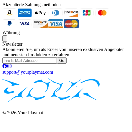
Akzeptierte Zahlungsmethoden
Währung
Newsletter
Abonnieren Sie, um als Erster von unseren exklusiven Angeboten
und neuesten Produkten zu erfahren.
Go
support@yourplaymat.com
©
2026
,Your Playmat