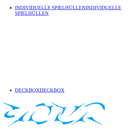
INDIVIDUELLE SPIELHÜLLEN
INDIVIDUELLE
SPIELHÜLLEN
DECKBOX
DECKBOX