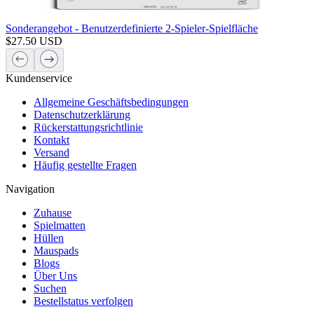
Sonderangebot - Benutzerdefinierte 2-Spieler-Spielfläche
$
27.50
USD
Kundenservice
Allgemeine Geschäftsbedingungen
Datenschutzerklärung
Rückerstattungsrichtlinie
Kontakt
Versand
Häufig gestellte Fragen
Navigation
Zuhause
Spielmatten
Hüllen
Mauspads
Blogs
Über Uns
Suchen
Bestellstatus verfolgen