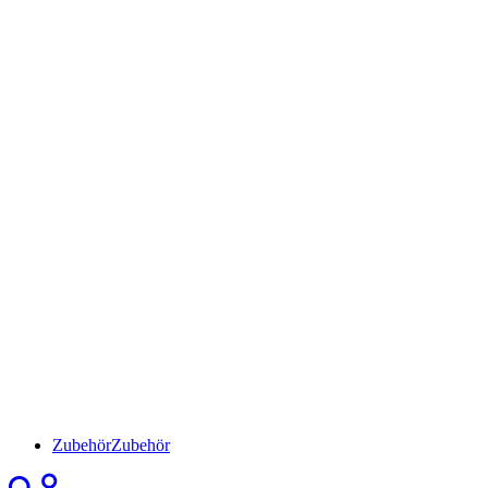
Zubehör
Zubehör