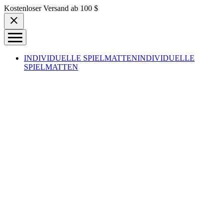
Skip to content
Kostenloser Versand ab 100 $
INDIVIDUELLE SPIELMATTEN
INDIVIDUELLE
SPIELMATTEN