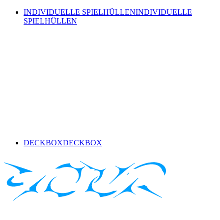
INDIVIDUELLE SPIELHÜLLEN
INDIVIDUELLE
SPIELHÜLLEN
DECKBOX
DECKBOX