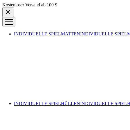
Skip to content
Kostenloser Versand ab 100 $
INDIVIDUELLE SPIELMATTEN
INDIVIDUELLE SPIEL
INDIVIDUELLE SPIELHÜLLEN
INDIVIDUELLE SPIEL