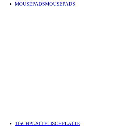
MOUSEPADS
MOUSEPADS
TISCHPLATTE
TISCHPLATTE