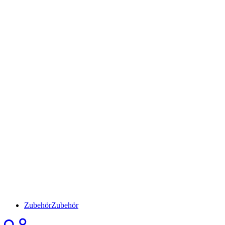
Zubehör
Zubehör