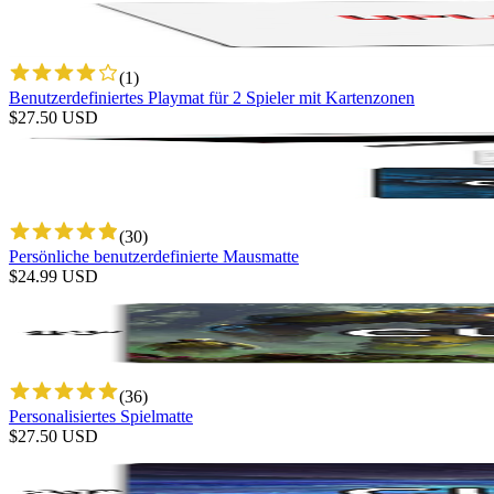
(
1
)
Benutzerdefiniertes Playmat für 2 Spieler mit Kartenzonen
$
27.50
USD
(
30
)
Persönliche benutzerdefinierte Mausmatte
$
24.99
USD
(
36
)
Personalisiertes Spielmatte
$
27.50
USD