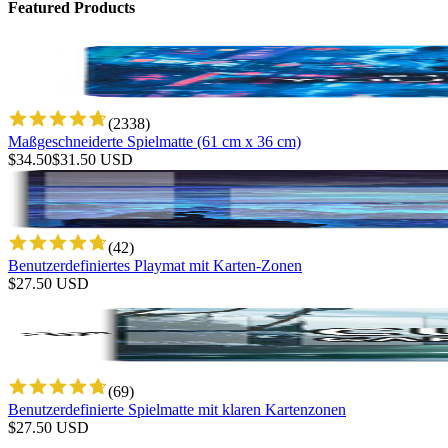
Featured Products
(
2338
)
Maßgeschneiderte Spielmatte (61 cm x 36 cm)
$
34.50
$
31.50
USD
(
42
)
Benutzerdefiniertes Playmat mit Karten-Zonen
$
27.50
USD
(
69
)
Benutzerdefinierte Spielmatte mit klaren Kartenzonen
$
27.50
USD