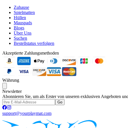
Zuhause
Spielmatten
Hüllen
Mauspads
Blogs
Über Uns
Suchen
Bestellstatus verfolgen
Akzeptierte Zahlungsmethoden
Währung
Newsletter
Abonnieren Sie, um als Erster von unseren exklusiven Angeboten und
Go
support@yourplaymat.com