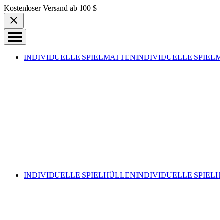
Skip to content
Kostenloser Versand ab 100 $
INDIVIDUELLE SPIELMATTEN
INDIVIDUELLE SPIEL
INDIVIDUELLE SPIELHÜLLEN
INDIVIDUELLE SPIEL