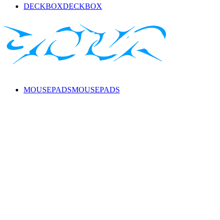
DECKBOX
DECKBOX
MOUSEPADS
MOUSEPADS