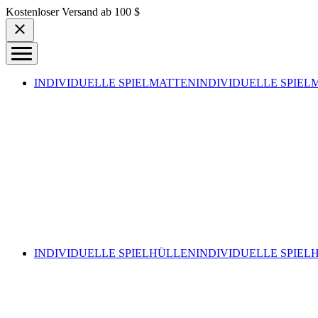
Skip to content
Kostenloser Versand ab 100 $
INDIVIDUELLE SPIELMATTEN
INDIVIDUELLE SPIEL
INDIVIDUELLE SPIELHÜLLEN
INDIVIDUELLE SPIEL