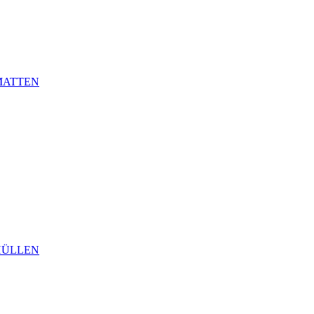
MATTEN
HÜLLEN