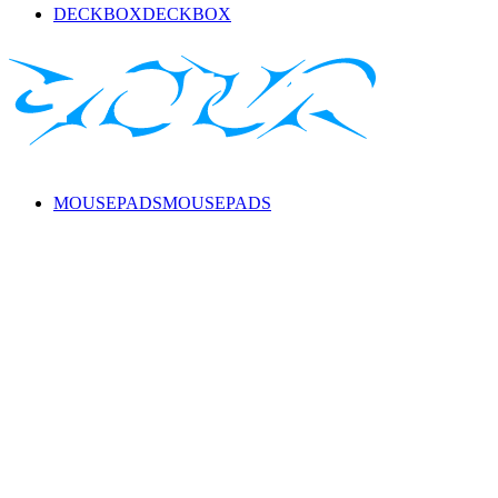
DECKBOX
DECKBOX
MOUSEPADS
MOUSEPADS