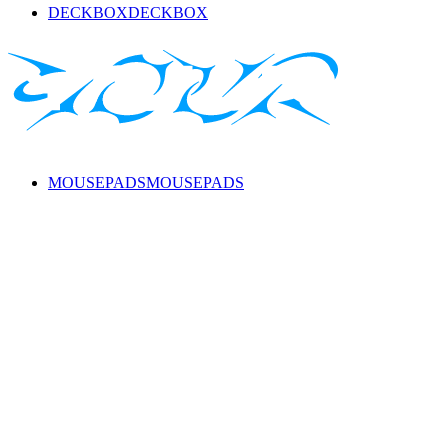
DECKBOX
DECKBOX
MOUSEPADS
MOUSEPADS