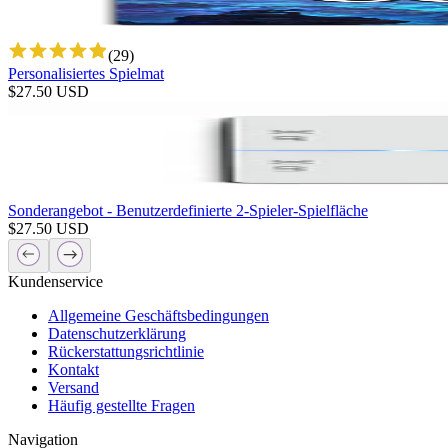
(
29
)
Personalisiertes Spielmat
$
27.50
USD
Sonderangebot - Benutzerdefinierte 2-Spieler-Spielfläche
$
27.50
USD
Kundenservice
Allgemeine Geschäftsbedingungen
Datenschutzerklärung
Rückerstattungsrichtlinie
Kontakt
Versand
Häufig gestellte Fragen
Navigation