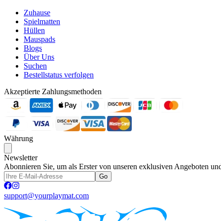
Zuhause
Spielmatten
Hüllen
Mauspads
Blogs
Über Uns
Suchen
Bestellstatus verfolgen
Akzeptierte Zahlungsmethoden
Währung
Newsletter
Abonnieren Sie, um als Erster von unseren exklusiven Angeboten und
Go
support@yourplaymat.com