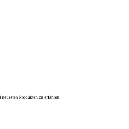
 neuesten Produkten zu erfahren.