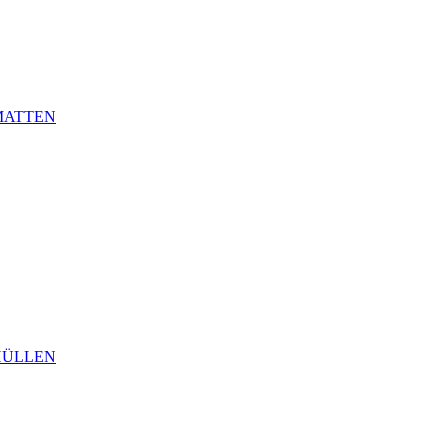
MATTEN
HÜLLEN