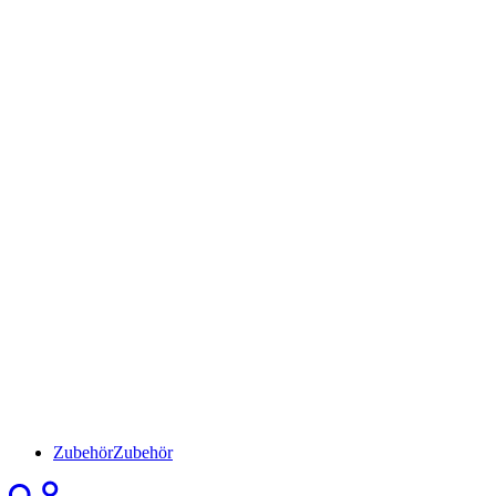
Zubehör
Zubehör