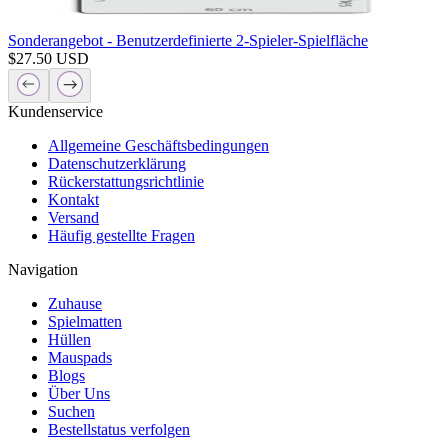
Sonderangebot - Benutzerdefinierte 2-Spieler-Spielfläche
$
27.50
USD
Kundenservice
Allgemeine Geschäftsbedingungen
Datenschutzerklärung
Rückerstattungsrichtlinie
Kontakt
Versand
Häufig gestellte Fragen
Navigation
Zuhause
Spielmatten
Hüllen
Mauspads
Blogs
Über Uns
Suchen
Bestellstatus verfolgen