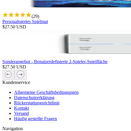
(
29
)
Personalisiertes Spielmat
$
27.50
USD
Sonderangebot - Benutzerdefinierte 2-Spieler-Spielfläche
$
27.50
USD
Kundenservice
Allgemeine Geschäftsbedingungen
Datenschutzerklärung
Rückerstattungsrichtlinie
Kontakt
Versand
Häufig gestellte Fragen
Navigation