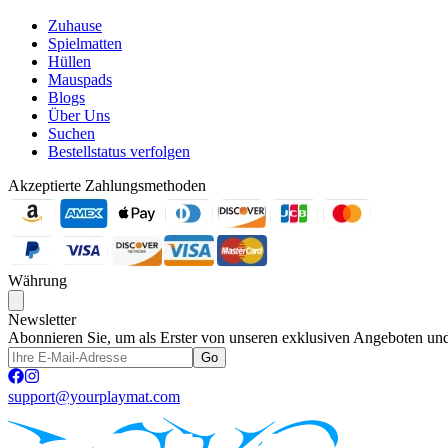
Zuhause
Spielmatten
Hüllen
Mauspads
Blogs
Über Uns
Suchen
Bestellstatus verfolgen
Akzeptierte Zahlungsmethoden
Währung
Newsletter
Abonnieren Sie, um als Erster von unseren exklusiven Angeboten und
Go
support@yourplaymat.com