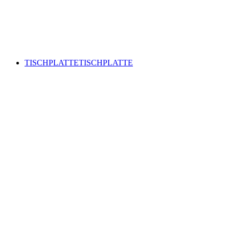
TISCHPLATTE
TISCHPLATTE