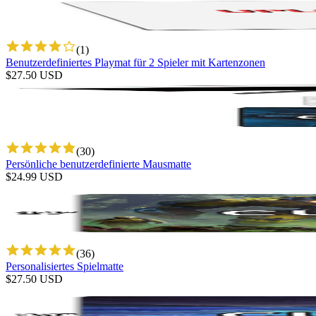
(
1
)
Benutzerdefiniertes Playmat für 2 Spieler mit Kartenzonen
$
27.50
USD
(
30
)
Persönliche benutzerdefinierte Mausmatte
$
24.99
USD
(
36
)
Personalisiertes Spielmatte
$
27.50
USD