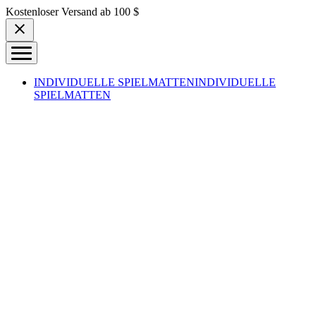
Skip to content
Kostenloser Versand ab 100 $
INDIVIDUELLE SPIELMATTEN
INDIVIDUELLE
SPIELMATTEN