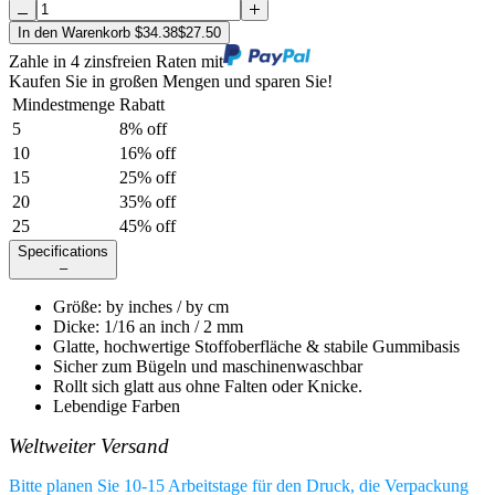
In den Warenkorb
$
34.38
$
27.50
Zahle in 4 zinsfreien Raten mit
Kaufen Sie in großen Mengen und sparen Sie!
Mindestmenge
Rabatt
5
8
% off
10
16
% off
15
25
% off
20
35
% off
25
45
% off
Specifications
–
Größe
:
by
inches /
by
cm
Dicke
:
1/16 an inch / 2 mm
Glatte, hochwertige Stoffoberfläche & stabile Gummibasis
Sicher zum Bügeln und maschinenwaschbar
Rollt sich glatt aus ohne Falten oder Knicke.
Lebendige Farben
Weltweiter Versand
Bitte planen Sie 10-15 Arbeitstage für den Druck, die Verpackung