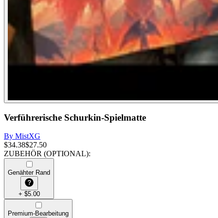
Verführerische Schurkin-Spielmatte
By
MistXG
$
34.38
$
27.50
ZUBEHÖR (OPTIONAL)
:
Genähter Rand
+
$
5.00
Premium-Bearbeitung