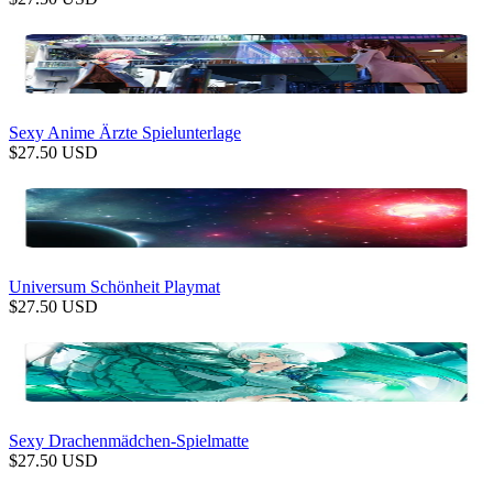
Sexy Anime Ärzte Spielunterlage
$
27.50
USD
Universum Schönheit Playmat
$
27.50
USD
Sexy Drachenmädchen-Spielmatte
$
27.50
USD