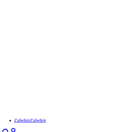
Zubehör
Zubehör