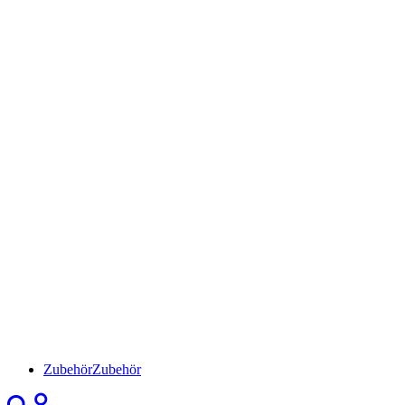
Zubehör
Zubehör