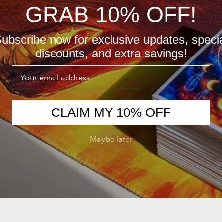
GRAB 10% OFF!
ubscribe now for exclusive updates, speci
discounts, and extra savings!
Email
CLAIM MY 10% OFF
Maybe later