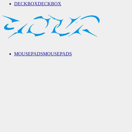
DECKBOX
DECKBOX
MOUSEPADS
MOUSEPADS