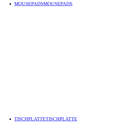
MOUSEPADS
MOUSEPADS
TISCHPLATTE
TISCHPLATTE