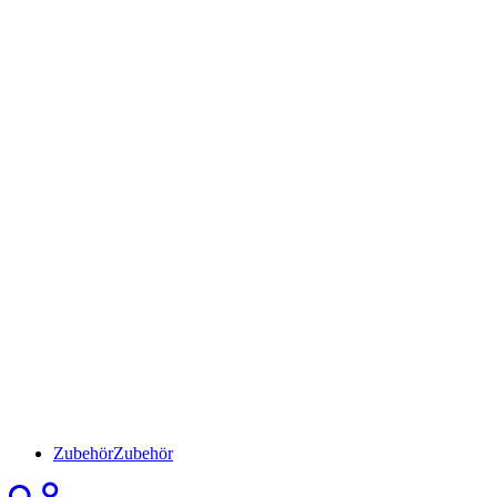
Zubehör
Zubehör