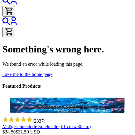
Something's wrong here.
We found an error while loading this page.
Take me to the home page
Featured Products
(
2337
)
Maßgeschneiderte Spielmatte (61 cm x 36 cm)
$
34.50
$
31.50
USD