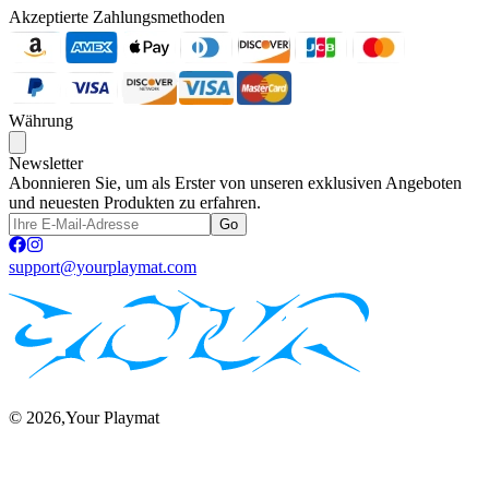
Akzeptierte Zahlungsmethoden
Währung
Newsletter
Abonnieren Sie, um als Erster von unseren exklusiven Angeboten
und neuesten Produkten zu erfahren.
Go
support@yourplaymat.com
©
2026
,Your Playmat