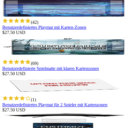
(
42
)
Benutzerdefiniertes Playmat mit Karten-Zonen
$
27.50
USD
(
69
)
Benutzerdefinierte Spielmatte mit klaren Kartenzonen
$
27.50
USD
(
1
)
Benutzerdefiniertes Playmat für 2 Spieler mit Kartenzonen
$
27.50
USD