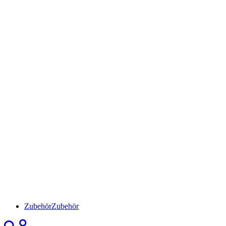
Zubehör
Zubehör