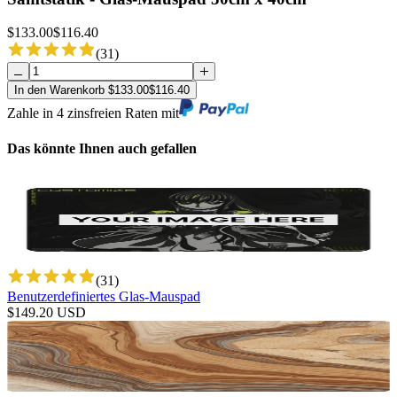
$
133.00
$
116.40
(
31
)
In den Warenkorb
$
133.00
$
116.40
Zahle in 4 zinsfreien Raten mit
Das könnte Ihnen auch gefallen
(
31
)
Benutzerdefiniertes Glas-Mauspad
$
149.20
USD