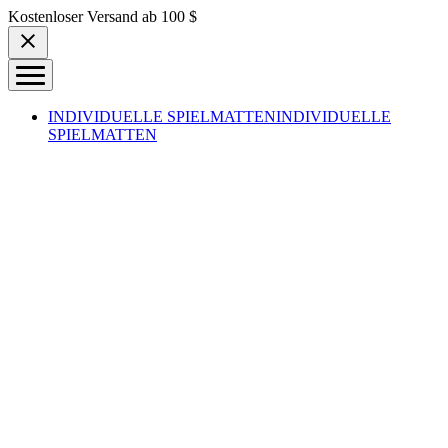
Skip to content
Kostenloser Versand ab 100 $
INDIVIDUELLE SPIELMATTEN
INDIVIDUELLE
SPIELMATTEN