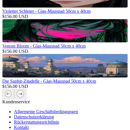
Violetter Schleier - Glas-Mauspad 50cm x 40cm
$
156.00
USD
Venom Bloom - Glas-Mauspad 50cm x 40cm
$
156.00
USD
Die Saphir-Zitadelle - Glas-Mauspad 50cm x 40cm
$
156.00
USD
Kundenservice
Allgemeine Geschäftsbedingungen
Datenschutzerklärung
Rückerstattungsrichtlinie
Kontakt