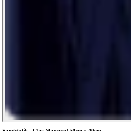
Samtstatik - Glas-Mauspad 50cm x 40cm