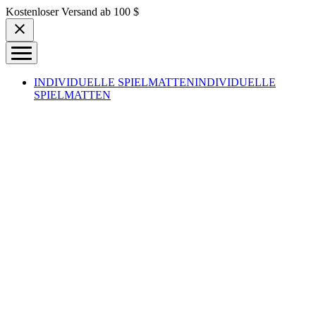
Skip to content
Kostenloser Versand ab 100 $
INDIVIDUELLE SPIELMATTEN
INDIVIDUELLE
SPIELMATTEN