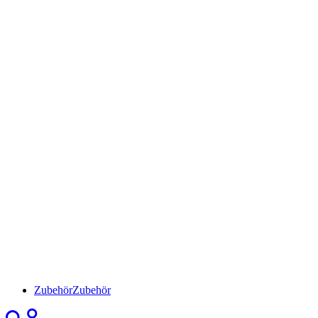
Zubehör
Zubehör