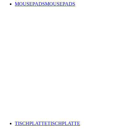
MOUSEPADS
MOUSEPADS
TISCHPLATTE
TISCHPLATTE