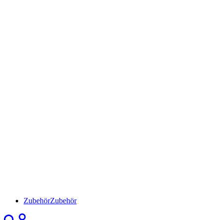
Zubehör
Zubehör