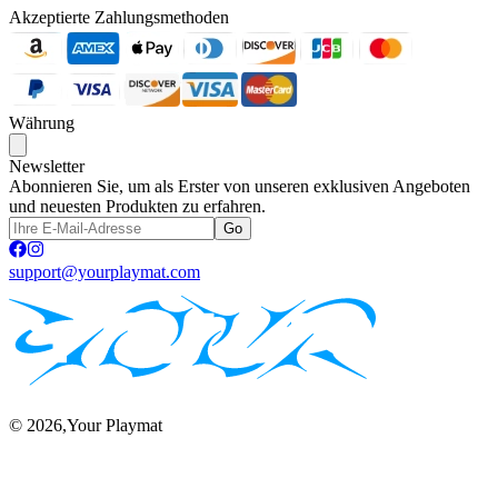
Akzeptierte Zahlungsmethoden
Währung
Newsletter
Abonnieren Sie, um als Erster von unseren exklusiven Angeboten
und neuesten Produkten zu erfahren.
Go
support@yourplaymat.com
©
2026
,Your Playmat