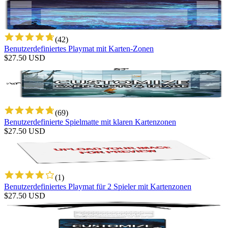
(
42
)
Benutzerdefiniertes Playmat mit Karten-Zonen
$
27.50
USD
(
69
)
Benutzerdefinierte Spielmatte mit klaren Kartenzonen
$
27.50
USD
(
1
)
Benutzerdefiniertes Playmat für 2 Spieler mit Kartenzonen
$
27.50
USD