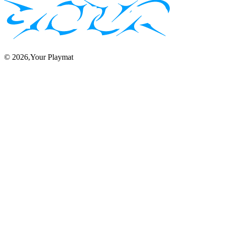
©
2026
,Your Playmat