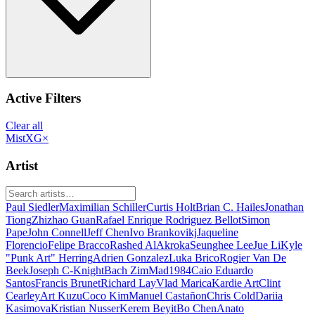
Active Filters
Clear all
MistXG
×
Artist
Paul Siedler
Maximilian Schiller
Curtis Holt
Brian C. Hailes
Jonathan
Tiong
Zhizhao Guan
Rafael Enrique Rodriguez Bellot
Simon
Pape
John Connell
Jeff Chen
Ivo Brankovikj
Jaqueline
Florencio
Felipe Bracco
Rashed AlAkroka
Seunghee Lee
Jue Li
Kyle
"Punk Art" Herring
Adrien Gonzalez
Luka Brico
Rogier Van De
Beek
Joseph C-Knight
Bach Zim
Mad1984
Caio Eduardo
Santos
Francis Brunet
Richard Lay
Vlad Marica
Kardie Art
Clint
Cearley
Art Kuzu
Coco Kim
Manuel Castañon
Chris Cold
Dariia
Kasimova
Kristian Nusser
Kerem Beyit
Bo Chen
Anato