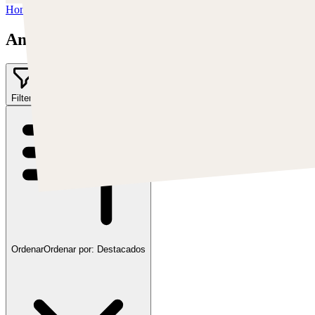
Home
/
Anato Finnstark
Anato Finnstark
Filter
1
Ordenar
Ordenar por:
Destacados