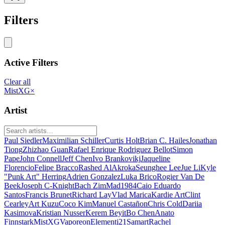
Filters
Active Filters
Clear all
MistXG
×
Artist
Paul Siedler
Maximilian Schiller
Curtis Holt
Brian C. Hailes
Jonathan
Tiong
Zhizhao Guan
Rafael Enrique Rodriguez Bellot
Simon
Pape
John Connell
Jeff Chen
Ivo Brankovikj
Jaqueline
Florencio
Felipe Bracco
Rashed AlAkroka
Seunghee Lee
Jue Li
Kyle
"Punk Art" Herring
Adrien Gonzalez
Luka Brico
Rogier Van De
Beek
Joseph C-Knight
Bach Zim
Mad1984
Caio Eduardo
Santos
Francis Brunet
Richard Lay
Vlad Marica
Kardie Art
Clint
Cearley
Art Kuzu
Coco Kim
Manuel Castañon
Chris Cold
Dariia
Kasimova
Kristian Nusser
Kerem Beyit
Bo Chen
Anato
Finnstark
MistXG
Vaporeon
Elementj21
Samart
Rachel