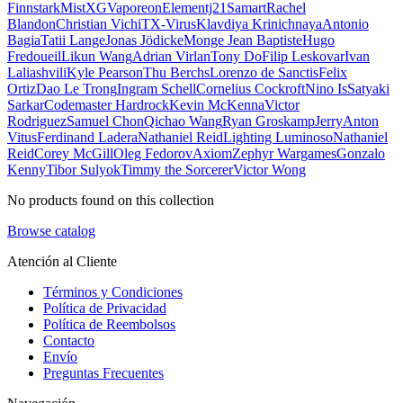
Finnstark
MistXG
Vaporeon
Elementj21
Samart
Rachel
Blandon
Christian Vichi
TX-Virus
Klavdiya Krinichnaya
Antonio
Bagia
Tatii Lange
Jonas Jödicke
Monge Jean Baptiste
Hugo
Fredoueil
Likun Wang
Adrian Virlan
Tony Do
Filip Leskovar
Ivan
Laliashvili
Kyle Pearson
Thu Berchs
Lorenzo de Sanctis
Felix
Ortiz
Dao Le Trong
Ingram Schell
Cornelius Cockroft
Nino Is
Satyaki
Sarkar
Codemaster Hardrock
Kevin McKenna
Victor
Rodriguez
Samuel Chon
Qichao Wang
Ryan Groskamp
Jerry
Anton
Vitus
Ferdinand Ladera
Nathaniel Reid
Lighting Luminoso
Nathaniel
Reid
Corey McGill
Oleg Fedorov
Axiom
Zephyr Wargames
Gonzalo
Kenny
Tibor Sulyok
Timmy the Sorcerer
Victor Wong
No products found on this collection
Browse catalog
Atención al Cliente
Términos y Condiciones
Política de Privacidad
Política de Reembolsos
Contacto
Envío
Preguntas Frecuentes