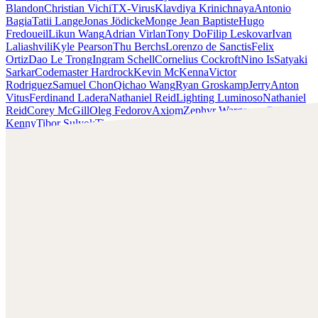
Blandon
Christian Vichi
TX-Virus
Klavdiya Krinichnaya
Antonio
Bagia
Tatii Lange
Jonas Jödicke
Monge Jean Baptiste
Hugo
Fredoueil
Likun Wang
Adrian Virlan
Tony Do
Filip Leskovar
Ivan
Laliashvili
Kyle Pearson
Thu Berchs
Lorenzo de Sanctis
Felix
Ortiz
Dao Le Trong
Ingram Schell
Cornelius Cockroft
Nino Is
Satyaki
Sarkar
Codemaster Hardrock
Kevin McKenna
Victor
Rodriguez
Samuel Chon
Qichao Wang
Ryan Groskamp
Jerry
Anton
Vitus
Ferdinand Ladera
Nathaniel Reid
Lighting Luminoso
Nathaniel
Reid
Corey McGill
Oleg Fedorov
Axiom
Zephyr Wargames
Gonzalo
Kenny
Tibor Sulyok
Timmy the Sorcerer
Victor Wong
Anato Finnstark
¡Echa un vistazo al trabajo de Anato Finnstark y ponte en
contacto con él!
Encuentra a Finnstark en:
https://www.patreon.com/anatofinnstark
Instagram:
https://www.instagram.com/anatofinnstark/
Facebook:
https://www.facebook.com/finnstarkillustration/
Artstation:
https://www.artstation.com/anto-finnstark