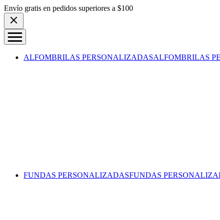
Skip to content
Envío gratis en pedidos superiores a $100
ALFOMBRILAS PERSONALIZADAS
ALFOMBRILAS P
FUNDAS PERSONALIZADAS
FUNDAS PERSONALIZA