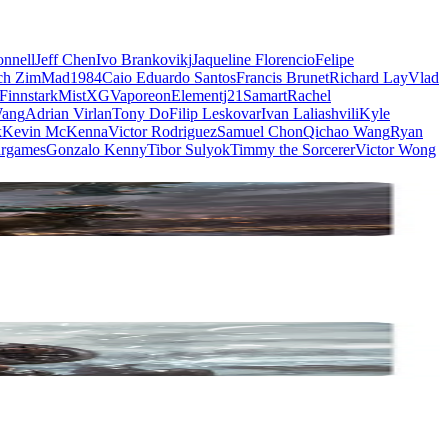
nnell
Jeff Chen
Ivo Brankovikj
Jaqueline Florencio
Felipe
ch Zim
Mad1984
Caio Eduardo Santos
Francis Brunet
Richard Lay
Vlad
Finnstark
MistXG
Vaporeon
Elementj21
Samart
Rachel
Wang
Adrian Virlan
Tony Do
Filip Leskovar
Ivan Laliashvili
Kyle
k
Kevin McKenna
Victor Rodriguez
Samuel Chon
Qichao Wang
Ryan
rgames
Gonzalo Kenny
Tibor Sulyok
Timmy the Sorcerer
Victor Wong