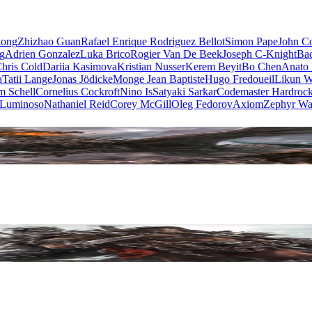
iong
Zhizhao Guan
Rafael Enrique Rodriguez Bellot
Simon Pape
John Co
ng
Adrien Gonzalez
Luka Brico
Rogier Van De Beek
Joseph C-Knight
Ba
hris Cold
Dariia Kasimova
Kristian Nusser
Kerem Beyit
Bo Chen
Anato 
a
Tatii Lange
Jonas Jödicke
Monge Jean Baptiste
Hugo Fredoueil
Likun 
m Schell
Cornelius Cockroft
Nino Is
Satyaki Sarkar
Codemaster Hardroc
 Luminoso
Nathaniel Reid
Corey McGill
Oleg Fedorov
Axiom
Zephyr Wa