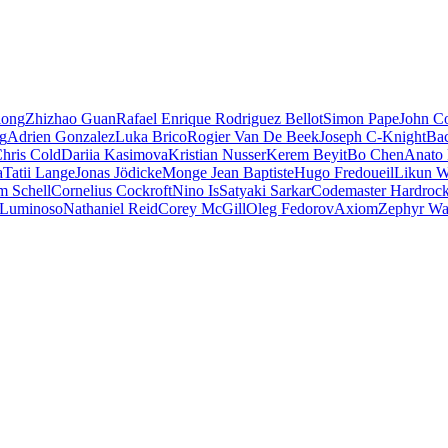
iong
Zhizhao Guan
Rafael Enrique Rodriguez Bellot
Simon Pape
John Co
ng
Adrien Gonzalez
Luka Brico
Rogier Van De Beek
Joseph C-Knight
Ba
hris Cold
Dariia Kasimova
Kristian Nusser
Kerem Beyit
Bo Chen
Anato 
a
Tatii Lange
Jonas Jödicke
Monge Jean Baptiste
Hugo Fredoueil
Likun 
m Schell
Cornelius Cockroft
Nino Is
Satyaki Sarkar
Codemaster Hardroc
 Luminoso
Nathaniel Reid
Corey McGill
Oleg Fedorov
Axiom
Zephyr Wa