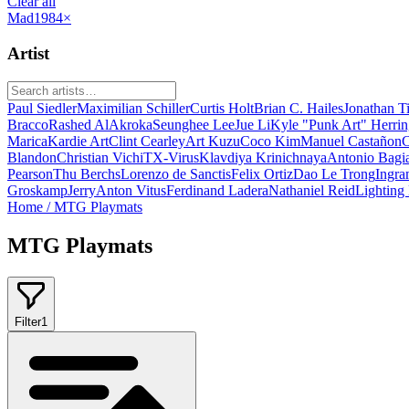
Clear all
Mad1984
×
Artist
Paul Siedler
Maximilian Schiller
Curtis Holt
Brian C. Hailes
Jonathan T
Bracco
Rashed AlAkroka
Seunghee Lee
Jue Li
Kyle "Punk Art" Herri
Marica
Kardie Art
Clint Cearley
Art Kuzu
Coco Kim
Manuel Castañon
C
Blandon
Christian Vichi
TX-Virus
Klavdiya Krinichnaya
Antonio Bagi
Pearson
Thu Berchs
Lorenzo de Sanctis
Felix Ortiz
Dao Le Trong
Ingra
Groskamp
Jerry
Anton Vitus
Ferdinand Ladera
Nathaniel Reid
Lighting
Home
/
MTG Playmats
MTG Playmats
Filter
1