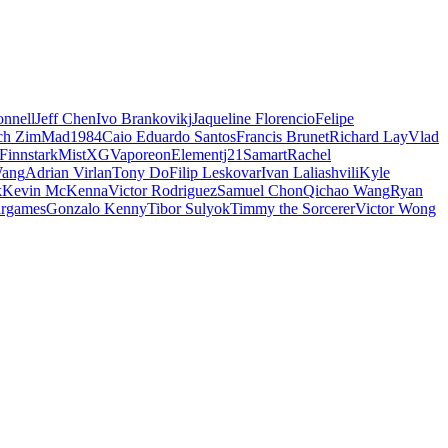
nnell
Jeff Chen
Ivo Brankovikj
Jaqueline Florencio
Felipe
ch Zim
Mad1984
Caio Eduardo Santos
Francis Brunet
Richard Lay
Vlad
Finnstark
MistXG
Vaporeon
Elementj21
Samart
Rachel
Wang
Adrian Virlan
Tony Do
Filip Leskovar
Ivan Laliashvili
Kyle
k
Kevin McKenna
Victor Rodriguez
Samuel Chon
Qichao Wang
Ryan
rgames
Gonzalo Kenny
Tibor Sulyok
Timmy the Sorcerer
Victor Wong