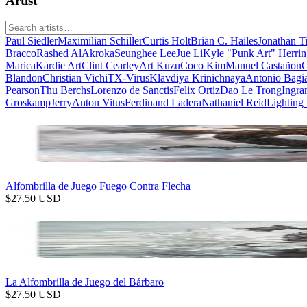
Artist
Paul Siedler
Maximilian Schiller
Curtis Holt
Brian C. Hailes
Jonathan T
Bracco
Rashed AlAkroka
Seunghee Lee
Jue Li
Kyle "Punk Art" Herri
Marica
Kardie Art
Clint Cearley
Art Kuzu
Coco Kim
Manuel Castañon
C
Blandon
Christian Vichi
TX-Virus
Klavdiya Krinichnaya
Antonio Bagi
Pearson
Thu Berchs
Lorenzo de Sanctis
Felix Ortiz
Dao Le Trong
Ingra
Groskamp
Jerry
Anton Vitus
Ferdinand Ladera
Nathaniel Reid
Lighting
Alfombrilla de Juego Fuego Contra Flecha
$
27.50
USD
La Alfombrilla de Juego del Bárbaro
$
27.50
USD