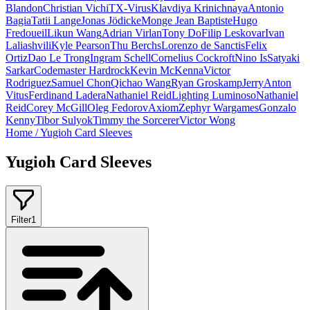
Blandon
Christian Vichi
TX-Virus
Klavdiya Krinichnaya
Antonio
Bagia
Tatii Lange
Jonas Jödicke
Monge Jean Baptiste
Hugo
Fredoueil
Likun Wang
Adrian Virlan
Tony Do
Filip Leskovar
Ivan
Laliashvili
Kyle Pearson
Thu Berchs
Lorenzo de Sanctis
Felix
Ortiz
Dao Le Trong
Ingram Schell
Cornelius Cockroft
Nino Is
Satyaki
Sarkar
Codemaster Hardrock
Kevin McKenna
Victor
Rodriguez
Samuel Chon
Qichao Wang
Ryan Groskamp
Jerry
Anton
Vitus
Ferdinand Ladera
Nathaniel Reid
Lighting Luminoso
Nathaniel
Reid
Corey McGill
Oleg Fedorov
Axiom
Zephyr Wargames
Gonzalo
Kenny
Tibor Sulyok
Timmy the Sorcerer
Victor Wong
Home
/
Yugioh Card Sleeves
Yugioh Card Sleeves
Filter
1