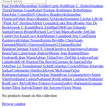
Paul Siedler
Maximilian Schiller
Curtis Holt
Brian C. Hailes
Jonathan
Tiong
Zhizhao Guan
Rafael Enrique Rodriguez Bellot
Simon
Pape
John Connell
Jeff Chen
Ivo Brankovikj
Jaqueline
Florencio
Felipe Bracco
Rashed AlAkroka
Seunghee Lee
Jue Li
Kyle
"Punk Art" Herring
Adrien Gonzalez
Luka Brico
Rogier Van De
Beek
Joseph C-Knight
Bach Zim
Mad1984
Caio Eduardo
Santos
Francis Brunet
Richard Lay
Vlad Marica
Kardie Art
Clint
Cearley
Art Kuzu
Coco Kim
Manuel Castañon
Chris Cold
Dariia
Kasimova
Kristian Nusser
Kerem Beyit
Bo Chen
Anato
Finnstark
MistXG
Vaporeon
Elementj21
Samart
Rachel
Blandon
Christian Vichi
TX-Virus
Klavdiya Krinichnaya
Antonio
Bagia
Tatii Lange
Jonas Jödicke
Monge Jean Baptiste
Hugo
Fredoueil
Likun Wang
Adrian Virlan
Tony Do
Filip Leskovar
Ivan
Laliashvili
Kyle Pearson
Thu Berchs
Lorenzo de Sanctis
Felix
Ortiz
Dao Le Trong
Ingram Schell
Cornelius Cockroft
Nino Is
Satyaki
Sarkar
Codemaster Hardrock
Kevin McKenna
Victor
Rodriguez
Samuel Chon
Qichao Wang
Ryan Groskamp
Jerry
Anton
Vitus
Ferdinand Ladera
Nathaniel Reid
Lighting Luminoso
Nathaniel
Reid
Corey McGill
Oleg Fedorov
Axiom
Zephyr Wargames
Gonzalo
Kenny
Tibor Sulyok
Timmy the Sorcerer
Victor Wong
No products found on this collection
Browse catalog