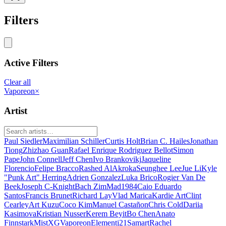
Filters
Active Filters
Clear all
Vaporeon
×
Artist
Paul Siedler
Maximilian Schiller
Curtis Holt
Brian C. Hailes
Jonathan
Tiong
Zhizhao Guan
Rafael Enrique Rodriguez Bellot
Simon
Pape
John Connell
Jeff Chen
Ivo Brankovikj
Jaqueline
Florencio
Felipe Bracco
Rashed AlAkroka
Seunghee Lee
Jue Li
Kyle
"Punk Art" Herring
Adrien Gonzalez
Luka Brico
Rogier Van De
Beek
Joseph C-Knight
Bach Zim
Mad1984
Caio Eduardo
Santos
Francis Brunet
Richard Lay
Vlad Marica
Kardie Art
Clint
Cearley
Art Kuzu
Coco Kim
Manuel Castañon
Chris Cold
Dariia
Kasimova
Kristian Nusser
Kerem Beyit
Bo Chen
Anato
Finnstark
MistXG
Vaporeon
Elementj21
Samart
Rachel