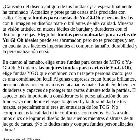
¿Cansado del diseño antiguo de tus fundas? ¡La espera finalmente
ha terminado! Actualiza y protege tus cartas más preciadas con
estilo. Compra
fundas para cartas de Yu-Gi-Oh
y personalízalas
con tu imagen en diseños mate o brillantes de alta calidad. Muestra
tu visión artística en mazos fáciles de barajar y duraderos con el
diseño que elijas. Elegir tus
fundas personalizadas para cartas de
Yu-Gi-Oh
ideales puede ser abrumador, pero no te preocupes y ten
en cuenta tres factores importantes al comprar: tamaño, durabilidad y
la personalización en sí.
En cuanto al tamaño, elige entre fundas para cartas de MTG o Yu-
Gi-Oh. Si quieres
las mejores fundas para cartas de Yu-Gi-Oh
,
elige fundas YGO que combinen con tu tapete personalizado: ¡esa
es una combinación letal! Algunas empresas crean fundas brillantes,
pero nosotros nos enfocamos en acabados mate. También deben ser
duraderas y capaces de proteger tus cartas durante toda la partida. El
aspecto más importante a considerar es la personalización de tus
fundas, ya que define el aspecto general y la durabilidad de tus
mazos, especialmente si eres un entusiasta de los TCG. No
comprometas la calidad ni te conformes con menos. Estás a solo
unos clics de lograr el diseño de tus sueños mientras disfrutas de tu
juego de cartas. ¡No lo dudes más y compra fundas personalizadas
ahora!