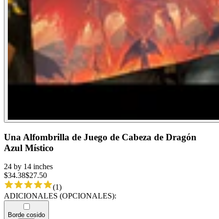
Una Alfombrilla de Juego de Cabeza de Dragón
Azul Místico
24 by 14 inches
$
34.38
$
27.50
(
1
)
ADICIONALES (OPCIONALES)
:
Borde cosido