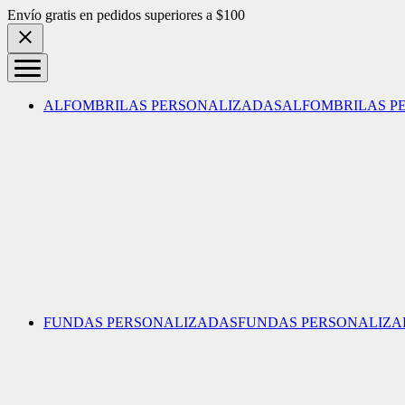
Skip to content
Envío gratis en pedidos superiores a $100
ALFOMBRILAS PERSONALIZADAS
ALFOMBRILAS P
FUNDAS PERSONALIZADAS
FUNDAS PERSONALIZA