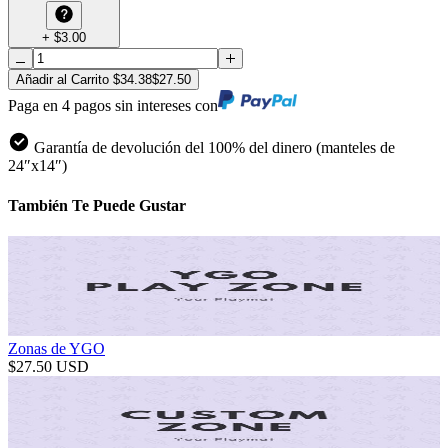
+
$
3.00
Añadir al Carrito
$
34.38
$
27.50
Paga en 4 pagos sin intereses con
Garantía de devolución del 100% del dinero (manteles de
24″x14″)
También Te Puede Gustar
Zonas de YGO
$
27.50
USD